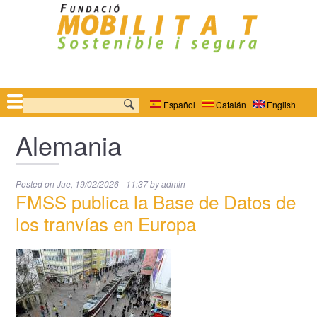
Pasar
al
contenido
principal
Navegación
Buscar
Español
Catalán
English
principal
Alemania
Posted on
Jue, 19/02/2026 - 11:37
by
admin
FMSS publica la Base de Datos de
los tranvías en Europa